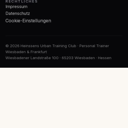
RECHTLICHES
Impressum
Datenschutz
Cookie-Einstellungen
© 2026 Heinssens Urban Training Club · Personal Trainer
Wiesbaden & Frankfurt
Wiesbadener Landstraße 100 · 65203 Wiesbaden · Hessen