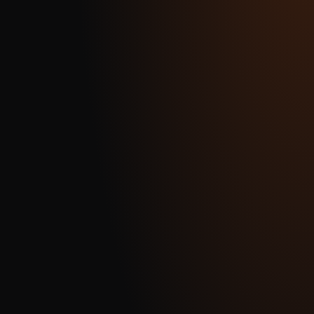
WhatsApp
Schreib mir direkt
E-Mail
contact@heinssens.de